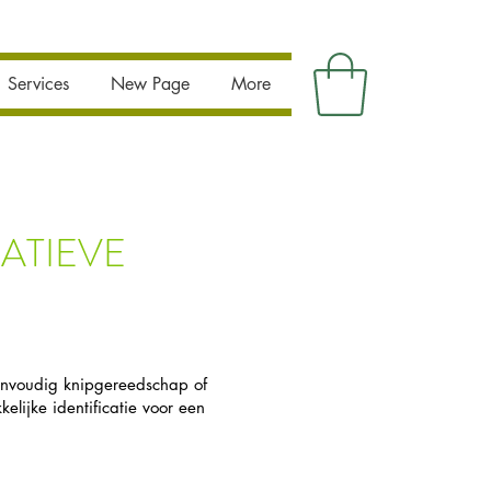
Services
New Page
More
ATIEVE
envoudig knipgereedschap of
ijke identificatie voor een