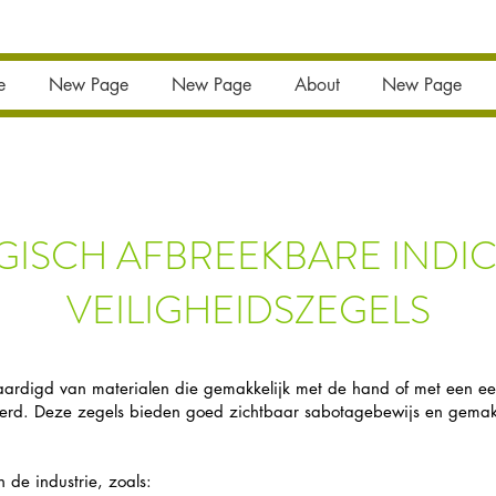
e
New Page
New Page
About
New Page
GISCH AFBREEKBARE INDIC
VEILIGHEIDSZEGELS
aardigd van materialen die gemakkelijk met de hand of met een e
rd. Deze zegels bieden goed zichtbaar sabotagebewijs en gemakkel
 de industrie, zoals: