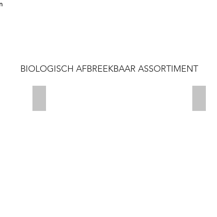
n
BIOLOGISCH AFBREEKBAAR ASSORTIMENT
Pull Tight Seal
Tripl