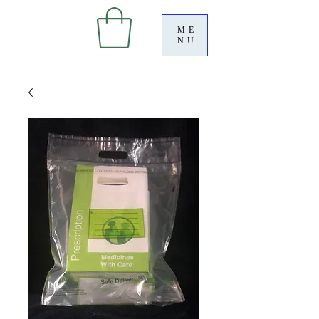
ME
NU