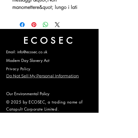
manomettere&quot; lungo i lati
ECOSEC
Email: info@ecosec.co.uk
Modern Day Slavery Act
Privacy Policy
Do Not Sell My Personal Information
Our Environmental Policy
© 2025 by ECOSEC, a trading name of
Catapult Corporate Limited.
Company Number
09783704