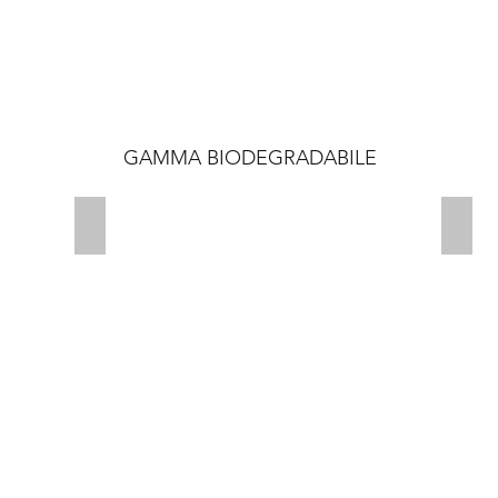
GAMMA BIODEGRADABILE
Pull Tight Seal
Tripl