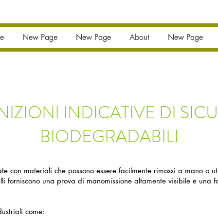
e
New Page
New Page
About
New Page
IZIONI INDICATIVE DI SIC
BIODEGRADABILI
zate con materiali che possono essere facilmente rimossi a mano o ut
lli forniscono una prova di manomissione altamente visibile e una fa
dustriali come: